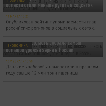
ПОЛИТИКА
области стали меньше ругать в соцсетях
11 МАРТА 13:25
Опубликован рейтинг упоминаемости глав
российских регионов в социальных сетях.
"А когда цены на хлеб снизят?":
Ростовская область собрала самый
ЭКОНОМИКА
большой урожай зерна в России
10 ФЕВРАЛЯ 15:50
Донские хлеборобы намолотили в прошлом
году свыше 12 млн тонн пшеницы.