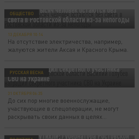
Более 100 тысяч человек остаются без
ОБЩЕСТВО
света в Ростовской области из-за непогоды
13 ДЕКАБРЯ 10:14
На отсутствие электричества, например,
жалуются жители Аксая и Красного Крыма.
Губернатор Ростовской области Василий
Голубев наградил секретного участника
РУССКАЯ ВЕСНА
СВО на Украине
31 ОКТЯБРЯ 06:35
До сих пор многие военнослужащие,
участвующие в спецоперации, не могут
раскрывать своих данных в целях...
Хейтеры поутихли: Губернатора Ростовской