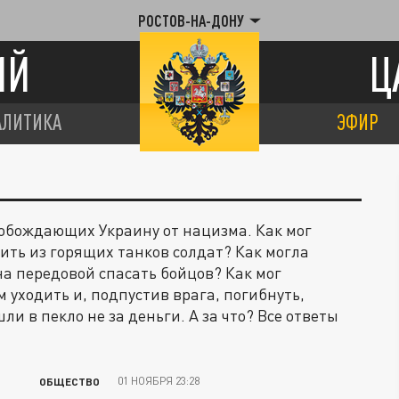
РОСТОВ-НА-ДОНУ
ИЙ
Ц
АЛИТИКА
ЭФИР
вобождающих Украину от нацизма. Как мог
ить из горящих танков солдат? Как могла
а передовой спасать бойцов? Как мог
уходить и, подпустив врага, погибнуть,
и в пекло не за деньги. А за что? Все ответы
01 НОЯБРЯ 23:28
ОБЩЕСТВО