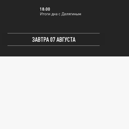
18:00
Итоги дна с Делягиным
ЗАВТРА 07 АВГУСТА
12:00
Мы в курсе
13:00
Святая Правда
18:00
Итоги дна с Делягиным