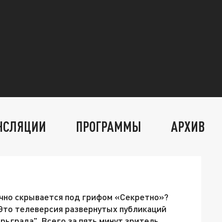
НСЛЯЦИИ
ПРОГРАММЫ
АРХИВ
ычно скрывается под грифом «Секретно»?
Это телеверсия развернутых публикаций
ьграда". Всего за пять минут зритель