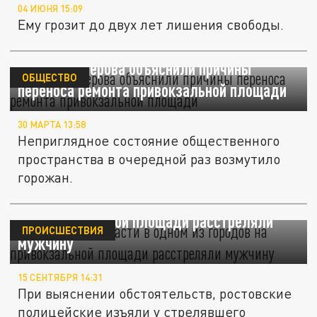
04 ИЮНЯ 15:09
Ему грозит до двух лет лишения свободы.
Власти Кемерова объяснили причины
ОБЩЕСТВО
переноса ремонта привокзальной площади
30 МАРТА 13:58
Неприглядное состояние общественного
пространства в очередной раз возмутило
горожан.
В Ростовской области в одном из городов
на привокзальной площади расстреляли
ПРОИСШЕСТВИЯ
мужчину
15 СЕНТЯБРЯ 14:31
При выяснении обстоятельств, ростовские
полицейские изъяли у стрелявшего