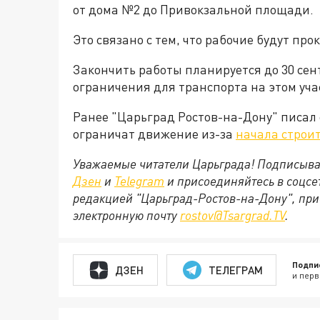
от дома №2 до Привокзальной площади.
Это связано с тем, что рабочие будут 
Закончить работы планируется до 30 сен
ограничения для транспорта на этом уча
Ранее "Царьград Ростов-на-Дону" писал 
ограничат движение из-за
начала строит
Уважаемые читатели Царьграда! Подписыва
Дзен
и
Telegram
и присоединяйтесь в соцс
редакцией "Царьград-Ростов-на-Дону", при
электронную почту
rostov@Tsargrad.ТV
.
Подпи
ДЗЕН
ТЕЛЕГРАМ
и перв