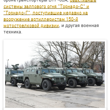
системы залпового огня "Торнадо-С" и
"Торнадо-Г", поступившие недавно на
вооружение артиллеристам 150-й
мотострелковой дивизии
, и другая военная
техника.