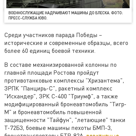
ВОЕННОСЛУЖАЩИЕ НАДРАИВАЮТ МАШИНЫ ДО БЛЕСКА. ФОТО:
ПРЕСС-СЛУЖБА ЮВО.
Среди участников парада Победы –
исторические и современные образцы, всего
более 60 единиц боевой техники.
В составе механизированной колонны по
главной площади Ростова пройдут
противотанковые комплексы "Хризантема",
ЗРПК "Панцирь-С", ракетный комплекс
"Искандер", ЗРК С-400 "Триумф", а также
модифицированный бронеавтомобиль "Тигр-
М" и бронеавтомобиль повышенной
защищенности "Тайфун", "летающие" танки
Т-72Б3, боевые машины пехоты БМП-3,
бронетранспортеры БТР-82А,
реактивные