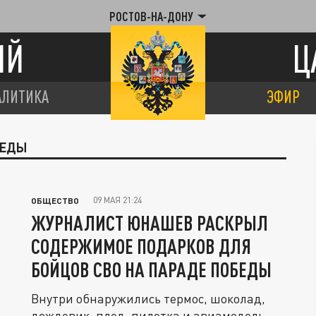
РОСТОВ-НА-ДОНУ
ИЙ
Ц
АЛИТИКА
ЭФИР
БЕДЫ
09 МАЯ 21:24
ОБЩЕСТВО
ЖУРНАЛИСТ ЮНАШЕВ РАСКРЫЛ
СОДЕРЖИМОЕ ПОДАРКОВ ДЛЯ
БОЙЦОВ СВО НА ПАРАДЕ ПОБЕДЫ
Внутри обнаружились термос, шоколад,
дождевик, плед, пилотка и авиамодель.