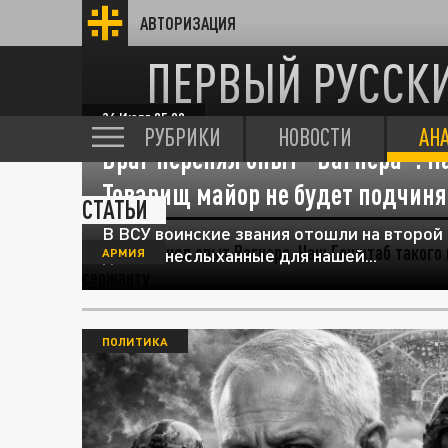
АВТОРИЗАЦИЯ
ПЕРВЫЙ РУССК
26 Июля 05:00
РУБРИКИ
НОВОСТИ
АН
Враг перенял опыт "Вагнера". Н
Товарищ майор не будет подчин
СТАТЬИ
В ВСУ воинские звания отошли на второй 
делать неслыханные для нашей...
АРМИЯ
ПОЛИТИКА