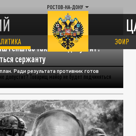
РОСТОВ-НА-ДОНУ
ИЙ
Ц
АЛИТИКА
ЭФИР
аш Генштаб такого не допустит?
яться сержанту
план. Ради результата противник готов