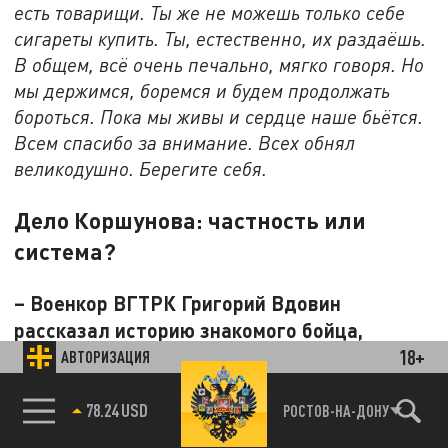
есть товарищи. Ты же не можешь только себе
сигареты купить. Ты, естественно, их раздаёшь.
В общем, всё очень печально, мягко говоря. Но
мы держимся, боремся и будем продолжать
бороться. Пока мы живы и сердце наше бьётся.
Всем спасибо за внимание. Всех обнял
великодушно. Берегите себя.
Дело Коршунова: частность или
система?
– Военкор ВГТРК Григорий Вдовин
рассказал историю знакомого бойца,
мобилизованного Игоря Коршунова,
18+
АВТОРИЗАЦИЯ
которого с передовой перевели в тыл и
78.24 USD
отправили домой в отпуск, а там уже к нему
РОСТОВ-НА-ДОНУ
подошёл "некий полковник" и под угрозой,