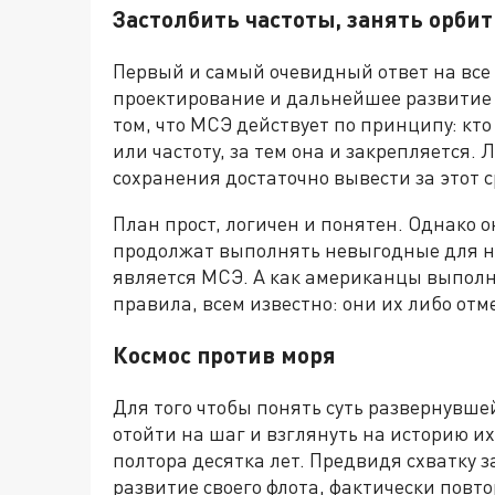
Застолбить частоты, занять орби
Первый и самый очевидный ответ на все
проектирование и дальнейшее развитие 
том, что МСЭ действует по принципу: кт
или частоту, за тем она и закрепляется. 
сохранения достаточно вывести за этот 
План прост, логичен и понятен. Однако о
продолжат выполнять невыгодные для ни
является МСЭ. А как американцы выпол
правила, всем известно: они их либо отм
Космос против моря
Для того чтобы понять суть развернувш
отойти на шаг и взглянуть на историю 
полтора десятка лет. Предвидя схватку 
развитие своего флота, фактически повт