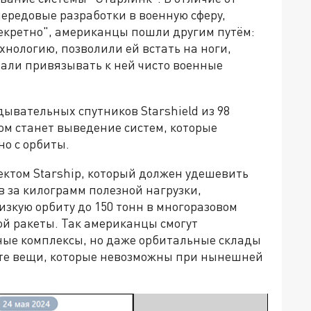
ередовые разработки в военную сферу,
секретно", американцы пошли другим путём:
хнологию, позволили ей встать на ноги,
тали привязывать к ней чисто военные
дывательных спутников Starshield из 98
ом станет выведение систем, которые
о с орбиты.
ктом Starship, который должен удешевить
в за килограмм полезной нагрузки,
зкую орбиту до 150 тонн в многоразовом
ой ракеты. Так американцы смогут
рные комплексы, но даже орбитальные склады
ь те вещи, которые невозможны при нынешней