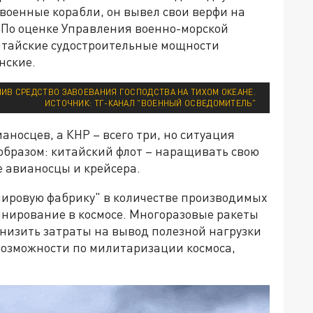
 военные корабли, он вывел свои верфи на
. По оценке Управления военно-морской
китайские судостроительные мощности
нские.
ЧИВ СРЕДСТВО ЗАВОЕВАНИЯ ГОСПОДСТВА НА ТИХОМ ОКЕАНЕ.
ИСТОЧНИК: ТГ-КАНАЛ "ВОЕННЫЙ ОСВЕДОМИТЕЛЬ"
носцев, а КНР – всего три, но ситуация
образом: китайский флот – наращивать свою
е авианосцы и крейсера.
"мировую фабрику" в количестве производимых
инирование в космосе. Многоразовые ракеты
низить затраты на вывод полезной нагрузки
 возможности по милитаризации космоса,