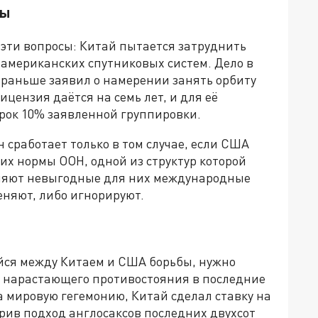
ты
 эти вопросы: Китай пытается затруднить
американских спутниковых систем. Дело в
о раньше заявил о намерении занять орбиту
Лицензия даётся на семь лет, и для её
срок 10% заявленной группировки.
н сработает только в том случае, если США
х нормы ООН, одной из структур которой
няют невыгодные для них международные
еняют, либо игнорируют.
ейся между Китаем и США борьбы, нужно
их нарастающего противостояния в последние
за мировую гегемонию, Китай сделал ставку на
орив подход англосаксов последних двухсот