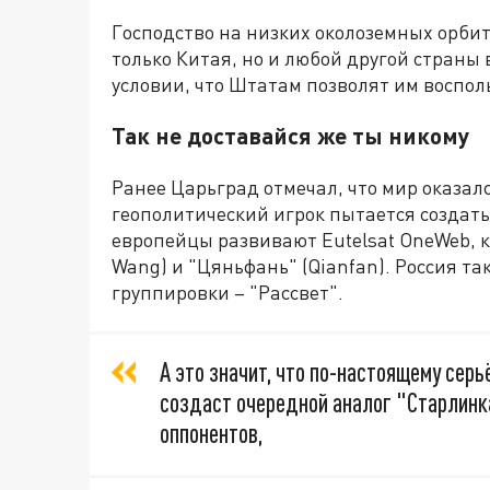
Господство на низких околоземных орби
только Китая, но и любой другой страны 
условии, что Штатам позволят им воспол
Так не доставайся же ты никому
Ранее Царьград отмечал, что мир оказал
геополитический игрок пытается создать
европейцы развивают Eutelsat OneWeb, к
Wang) и "Цяньфань" (Qianfan). Россия т
группировки – "Рассвет".
А это значит, что по-настоящему серь
создаст очередной аналог "Старлинка"
оппонентов,