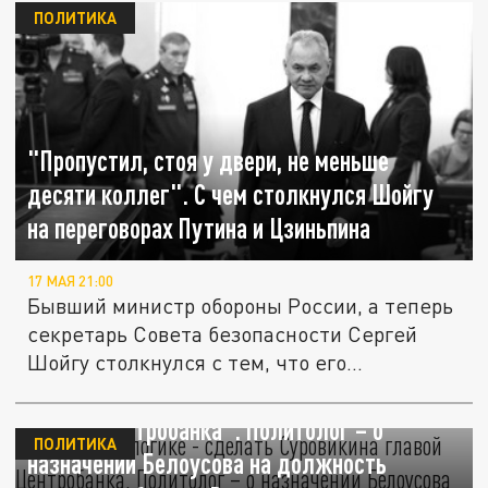
ПОЛИТИКА
"Пропустил, стоя у двери, не меньше
десяти коллег". С чем столкнулся Шойгу
на переговорах Путина и Цзиньпина
17 МАЯ 21:00
Бывший министр обороны России, а теперь
секретарь Совета безопасности Сергей
Шойгу столкнулся с тем, что его...
"Дальше по логике - сделать Суровикина
главой Центробанка". Политолог – о
ПОЛИТИКА
назначении Белоусова на должность