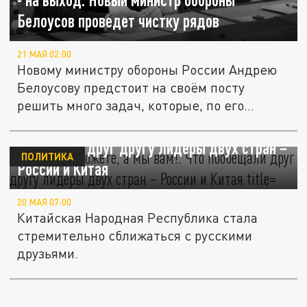
Белоусов проведет чистку рядов
21 МАЯ 02:00
Новому министру обороны России Андрею
Белоусову предстоит на своём посту
решить много задач, которые, по его...
"Вы нам поможете, а мы вам!". Что
пообещали друг другу лидеры двух стран –
ПОЛИТИКА
России и Китая
20 МАЯ 07:00
Китайская Народная Республика стала
стремительно сближаться с русскими
друзьями.