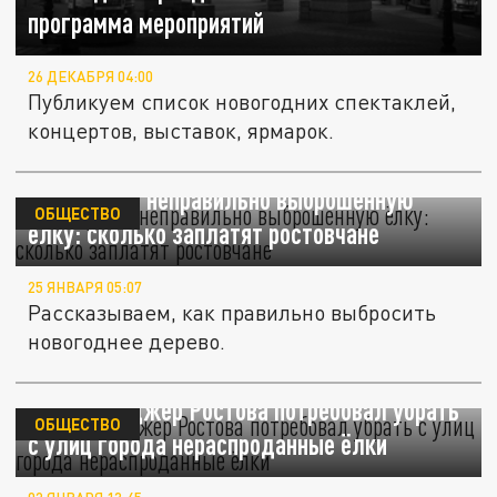
программа мероприятий
26 ДЕКАБРЯ 04:00
Публикуем список новогодних спектаклей,
концертов, выставок, ярмарок.
Штрафы за неправильно выброшенную
ОБЩЕСТВО
ёлку: сколько заплатят ростовчане
25 ЯНВАРЯ 05:07
Рассказываем, как правильно выбросить
новогоднее дерево.
Сити-менеджер Ростова потребовал убрать
ОБЩЕСТВО
с улиц города нераспроданные ёлки