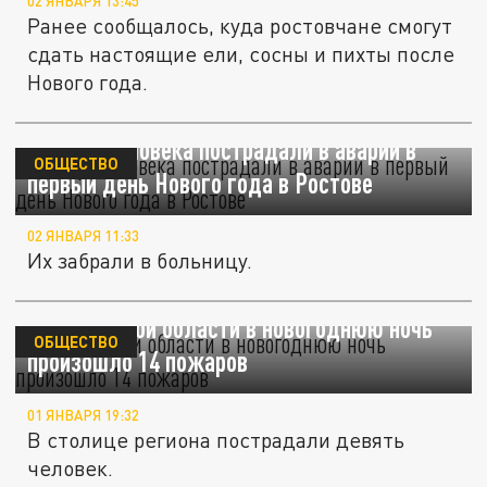
02 ЯНВАРЯ 13:45
Ранее сообщалось, куда ростовчане смогут
сдать настоящие ели, сосны и пихты после
Нового года.
Четыре человека пострадали в аварии в
ОБЩЕСТВО
первый день Нового года в Ростове
02 ЯНВАРЯ 11:33
Их забрали в больницу.
В Ростовской области в новогоднюю ночь
ОБЩЕСТВО
произошло 14 пожаров
01 ЯНВАРЯ 19:32
В столице региона пострадали девять
человек.