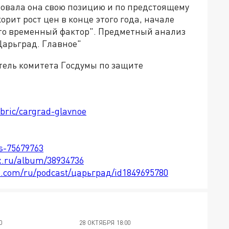
овала она свою позицию и по предстоящему
рит рост цен в конце этого года, начале
это временный фактор". Предметный анализ
Царьград. Главное"
атель комитета Госдумы по защите
ubric/cargrad-glavnoe
ts-75679763
x.ru/album/38934736
le.com/ru/podcast/царьград/id1849695780
0
28 ОКТЯБРЯ 18:00