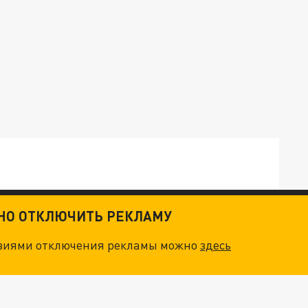
ТНО ОТКЛЮЧИТЬ РЕКЛАМУ
ТКИ": КАК УНИЧТОЖИТЬ STARLINK
овиями отключения рекламы можно
здесь
. НО БЕДЫ ДЛЯ МАЛЫШЕЙ НЕ ЗАКОНЧИЛИСЬ