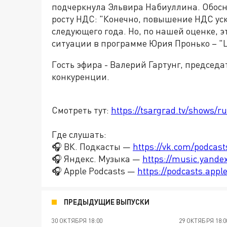
подчеркнула Эльвира Набиуллина. Обосн
росту НДС: "Конечно, повышение НДС уско
следующего года. Но, по нашей оценке, 
ситуации в программе Юрия Пронько – "
Гость эфира - Валерий Гартунг, председ
конкуренции.
Смотреть тут:
https://tsargrad.tv/shows/r
Где слушать:
🎧 ВК. Подкасты —
https://vk.com/podcas
🎧 Яндекс. Музыка —
https://music.yande
🎧 Apple Podcasts —
https://podcasts.app
ПРЕДЫДУЩИЕ ВЫПУСКИ
30 ОКТЯБРЯ 18:00
29 ОКТЯБРЯ 18:0