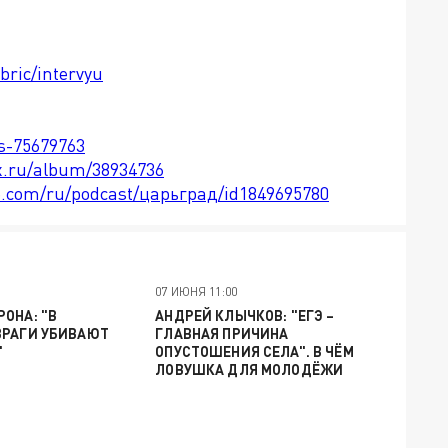
bric/intervyu
ts-75679763
x.ru/album/38934736
le.com/ru/podcast/царьград/id1849695780
07 ИЮНЯ 11:00
ОНА: "В
АНДРЕЙ КЛЫЧКОВ: "ЕГЭ –
ВРАГИ УБИВАЮТ
ГЛАВНАЯ ПРИЧИНА
"
ОПУСТОШЕНИЯ СЕЛА". В ЧЁМ
ЛОВУШКА ДЛЯ МОЛОДЁЖИ