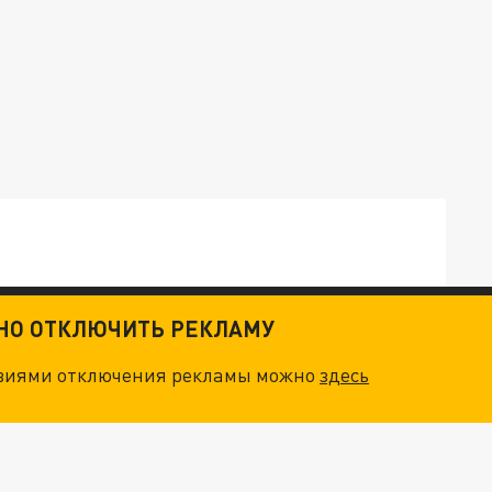
ТНО ОТКЛЮЧИТЬ РЕКЛАМУ
ТКИ": КАК УНИЧТОЖИТЬ STARLINK
овиями отключения рекламы можно
здесь
. НО БЕДЫ ДЛЯ МАЛЫШЕЙ НЕ ЗАКОНЧИЛИСЬ
"ОЧЕНЬ ПЛОХИЕ НОВОСТИ": БОЛЬШАЯ ОШИБКА PALANTIR В РОССИИ. СТРАНЫ НАТО ВПЕРВЫЕ ЗА СВО ОСТАНОВИЛИ ПОСТАВКИ ОРУЖИЯ. ВСУ ТЕРЯЮТ ПРИГРАНИЧЬЕ?