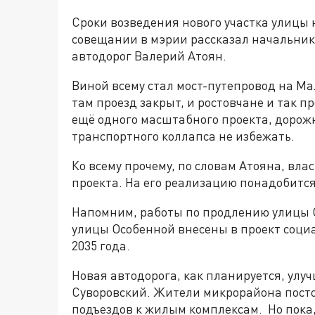
Сроки возведения нового участка улицы н
совещании в мэрии рассказал начальник
автодорог Валерий Атоян.
Виной всему стал мост-путепровод на Мал
там проезд закрыт, и ростовчане и так п
ещё одного масштабного проекта, дорож
транспортного коллапса не избежать.
Ко всему прочему, по словам Атояна, вл
проекта. На его реализацию понадобится 
Напомним, работы по продлению улицы О
улицы Особенной внесены в проект соци
2035 года.
Новая автодорога, как планируется, ул
Суворовский. Жители микрорайона посто
подъездов к жилым комплексам. Но пока,