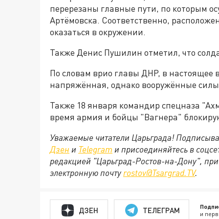
перерезаны главные пути, по которым о
Артёмовска. Соответственно, расположе
оказаться в окружении.
Также Денис Пушилин отметил, что солд
По словам врио главы ДНР, в настоящее 
напряжённая, однако вооружённые силы
Также 18 января командир спецназа "Ахм
время армия и бойцы "Вагнера" блокиру
Уважаемые читатели Царьграда! Подписыва
Дзен
и
Telegram
и присоединяйтесь в соцс
редакцией "Царьград-Ростов-на-Дону", при
электронную почту
rostov@Tsargrad.ТV
.
Подпи
ДЗЕН
ТЕЛЕГРАМ
и перв