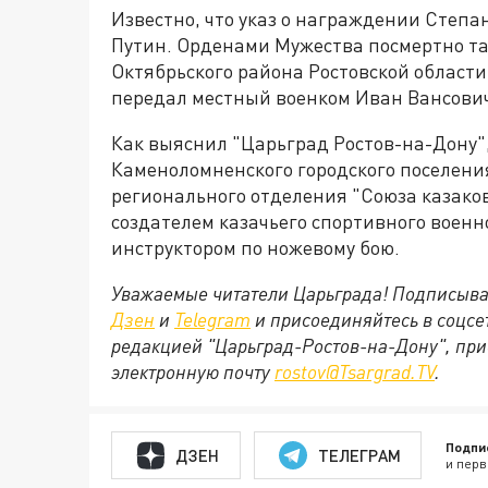
Известно, что указ о награждении Степ
Путин. Орденами Мужества посмертно т
Октябрьского района Ростовской области
передал местный военком Иван Вансови
Как выяснил "Царьград Ростов-на-Дону"
Каменоломненского городского поселени
регионального отделения "Союза казаков
создателем казачьего спортивного военн
инструктором по ножевому бою.
Уважаемые читатели Царьграда! Подписыва
Дзен
и
Telegram
и присоединяйтесь в соцс
редакцией "Царьград-Ростов-на-Дону", при
электронную почту
rostov@Tsargrad.ТV
.
Подпи
ДЗЕН
ТЕЛЕГРАМ
и перв