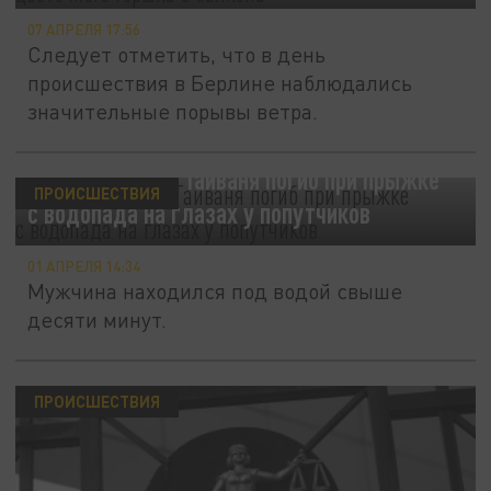
07 АПРЕЛЯ 17:56
Следует отметить, что в день
происшествия в Берлине наблюдались
значительные порывы ветра.
В США турист с Тайваня погиб при прыжке
ПРОИСШЕСТВИЯ
с водопада на глазах у попутчиков
01 АПРЕЛЯ 14:34
Мужчина находился под водой свыше
десяти минут.
ПРОИСШЕСТВИЯ