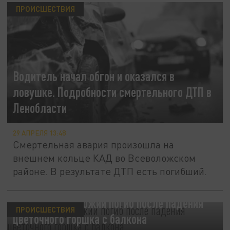
ПРОИСШЕСТВИЯ
Водитель начал обгон и оказался в
ловушке. Подробности смертельного ДТП в
Ленобласти
29 АПРЕЛЯ 13:48
Смертельная авария произошла на
внешнем кольце КАД во Всеволожском
районе. В результате ДТП есть погибший.
В Берлине прохожий погиб после падения
ПРОИСШЕСТВИЯ
цветочного горшка с балкона