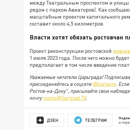
между Театральным проспектом и улицы 
рядом с парком Авиаторов). Как сообщают
масштабным проектом капитального рем
составит около 4,5 километров.
Власти хотят обязать ростовчан 
Проект реконструкции ростовской
ливне
1 июля 2023 года. После чего можно буде
предполагает в том числе введение пла
Уважаемые читатели Царьграда! Подписыва
присоединяйтесь в соцсети
ВКонтакте
. Есл
Ростов-на-Дону", присылайте свои наблюде
почту
rostov@Tsargrad.ТV
.
Подпи
ДЗЕН
ТЕЛЕГРАМ
и перв