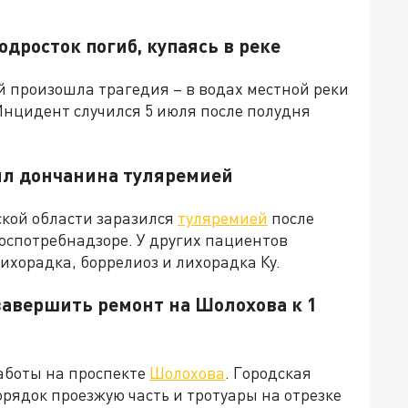
одросток погиб, купаясь в реке
й произошла трагедия – в водах местной реки
Инцидент случился 5 июля после полудня
ил дончанина туляремией
кой области заразился
туляремией
после
оспотребнадзоре. У других пациентов
хорадка, боррелиоз и лихорадка Ку.
завершить ремонт на Шолохова к 1
аботы на проспекте
Шолохова
. Городская
рядок проезжую часть и тротуары на отрезке