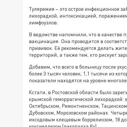
Туляремия – это острое инфекционное за
лихорадкой, интоксикацией, поражением 
лимфоузлов.
В ведомстве напомнили, что в качестве 
вакцинация. Она проводится в соответс
прививок. Её рекомендуется делать жит
территорий, а также тем, кто рискует за
Добавим, что всего в больницу после уку
более 3 тысяч человек, 1,1 тысячи из кото
показатели находятся на уровне многол
Кстати, в Ростовской области было заре
крымской геморрагической лихорадкой: 
Октябрьском, Ремонтненском, Тацинском
Дубовском, Морозовском районах. Четыре
иксодовым клещевым боррелиозом, 18 до
коксиеллезом (лихорадка Ку).