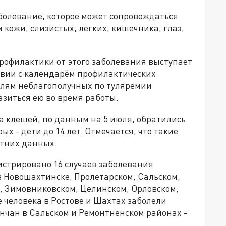
болевание, которое может сопровождаться
кожи, слизистых, лёгких, кишечника, глаз,
профилактики от этого заболевания выступает
твии с календарём профилактических
елям неблагополучных по туляремии
разиться ею во время работы.
са клещей, по данным на 5 июля, обратились
рых - дети до 14 лет. Отмечается, что такие
етних данных.
гистрировано 16 случаев заболевания
в Новошахтинске, Пролетарском, Сальском,
, Зимовниковском, Целинском, Орловском,
 человека в Ростове и Шахтах заболели
нчан в Сальском и Ремонтненском районах -