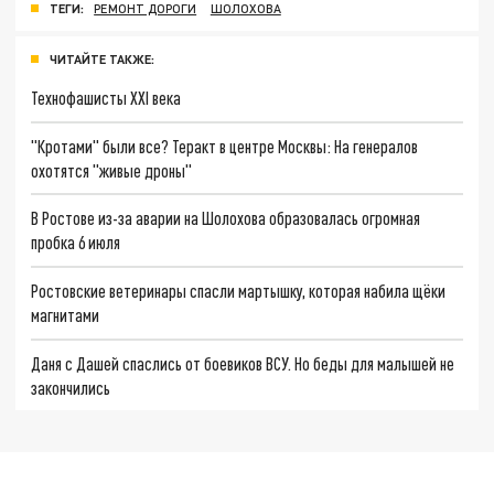
ТЕГИ:
РЕМОНТ ДОРОГИ
ШОЛОХОВА
ЧИТАЙТЕ ТАКЖЕ:
Технофашисты XXI века
"Кротами" были все? Теракт в центре Москвы: На генералов
охотятся "живые дроны"
В Ростове из-за аварии на Шолохова образовалась огромная
пробка 6 июля
Ростовские ветеринары спасли мартышку, которая набила щёки
магнитами
Даня с Дашей спаслись от боевиков ВСУ. Но беды для малышей не
закончились