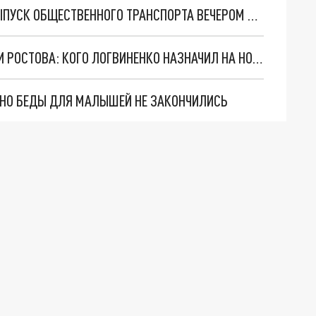
ВЛАСТИ РОСТОВА СНОВА ОПРАВДАЛИ НЕДОВЫПУСК ОБЩЕСТВЕННОГО ТРАНСПОРТА ВЕЧЕРОМ НЕХВАТКОЙ ВОДИТЕЛЕЙ
КАДРОВЫЕ ПЕРЕСТАНОВКИ В АДМИНИСТРАЦИИ РОСТОВА: КОГО ЛОГВИНЕНКО НАЗНАЧИЛ НА НОВЫЕ ДОЛЖНОСТИ
. НО БЕДЫ ДЛЯ МАЛЫШЕЙ НЕ ЗАКОНЧИЛИСЬ