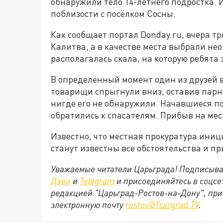
обнаружили тело 14-летнего подростка. 
поблизости с посёлком Сосны.
Как сообщает портал Donday.ru, вчера тр
Калитва, а в качестве места выбрали не
располагалась скала, на которую ребята з
В определённый момент один из друзей в
товарищи спрыгнули вниз, оставив парня
нигде его не обнаружили. Начавшиеся по
обратились к спасателям. Прибыв на мес
Известно, что местная прокуратура иниц
станут известны все обстоятельства и п
Уважаемые читатели Царьграда! Подписыва
Дзен
и
Telegram
и присоединяйтесь в соцс
редакцией "Царьград-Ростов-на-Дону", при
электронную почту
rostov@Tsargrad.ТV
.