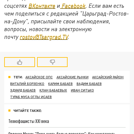
соцсетях
ВКонтакте
и
Facebook
. Если вам есть
чем поделиться с редакцией "Царьград-Ростов-
на-Дону", присылайте свои наблюдения,
вопросы, новости на электронную
почту
rostov@Tsargrad.TV
.
ТЕГИ:
АКСАЙСКОЕ ОПС
АКСАЙСКИЕ РЫНКИ
АКСАЙСКИЙ РАЙОН
ВИТАЛИЙ БОРЗЕНКО
КАРИМ БАБАЕВ
ВАДИМ БАБАЕВ
ЭДУАРД БАБАЕВ
КЛАН БАБАЕВЫХ
ИВАН СИТЬКО
ТУРАБ МУСА ОГЛЫ ИСАЕВ
ЧИТАЙТЕ ТАКЖЕ:
Технофашисты XXI века
Оплеуха Маску. "Пора снять белые перчатки": Как уничтожить