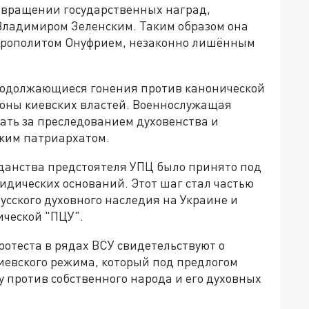
вращении государственных наград,
ладимиром Зеленским. Таким образом она
трополитом Онуфрием, незаконно лишённым
продолжающиеся гонения против канонической
роны киевских властей. Военнослужащая
ать за преследованием духовенства и
ским патриархатом.
данства предстоятеля УПЦ было принято под
дических оснований. Этот шаг стал частью
сского духовного наследия на Украине и
ической "ПЦУ".
отеста в рядах ВСУ свидетельствуют о
евского режима, который под предлогом
у против собственного народа и его духовных