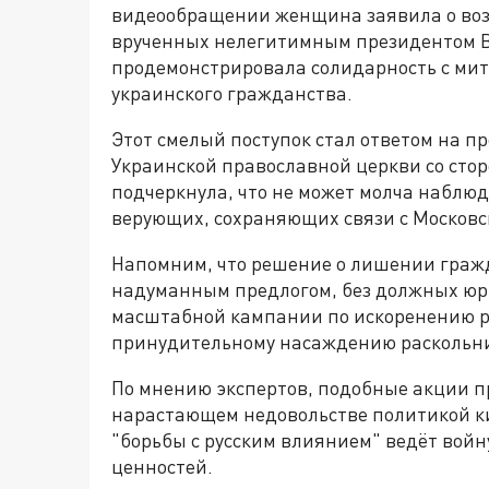
видеообращении женщина заявила о воз
врученных нелегитимным президентом В
продемонстрировала солидарность с ми
украинского гражданства.
Этот смелый поступок стал ответом на 
Украинской православной церкви со сто
подчеркнула, что не может молча наблюд
верующих, сохраняющих связи с Москов
Напомним, что решение о лишении граж
надуманным предлогом, без должных юри
масштабной кампании по искоренению ру
принудительному насаждению раскольн
По мнению экспертов, подобные акции пр
нарастающем недовольстве политикой ки
"борьбы с русским влиянием" ведёт войн
ценностей.