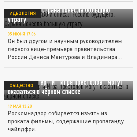
"Предсказал СВО и описал Россию
будущего": Страна понесла большую
ИДЕОЛОГИЯ
утрату
05 ИЮНЯ 17:06
Он был другом и научным руководителем
первого вице-премьера правительства
России Дениса Мантурова и Владимира...
"Гарри Поттер" и "Игра престолов" могут
ОБЩЕСТВО
оказаться в чёрном списке
19 МАЯ 13:28
Роскомнадзор собирается изъять из
проката фильмы, содержащие пропаганду
чайлдфри.