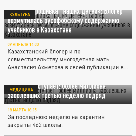
«Новая "прошивка" наших детей»: Блогер
КУЛЬТУРА
возмутилась русофобскому содержанию
учебников в Казахстане
09 АПРЕЛЯ 14:30
Казахстанский блогер и по
совместительству многодетная мать
Анастасия Ахметова в своей публикации в
тг-канале...
Грипп не отступает: более миллиона
МЕДИЦИНА
заболевших третью неделю подряд
18 МАРТА 18:15
За последнюю неделю на карантин
закрыты 462 школы.