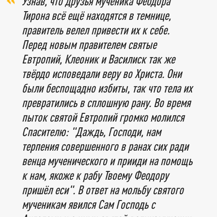
Узнав, что друзья мученика Феодора
Тирона всё ещё находятся в темнице,
правитель велел привести их к себе.
Перед новым правителем святые
Евтропий, Клеоник и Василиск так же
твёрдо исповедали веру во Христа. Они
были беспощадно избиты, так что тела их
превратились в сплошную рану. Во время
пыток святой Евтропий громко молился
Спасителю: "Даждь, Господи, нам
терпения совершенного в ранах сих ради
венца мученического и прииди на помощь
к нам, якоже к рабу Твоему Феодору
пришёл еси". В ответ на мольбу святого
мученикам явился Сам Господь с