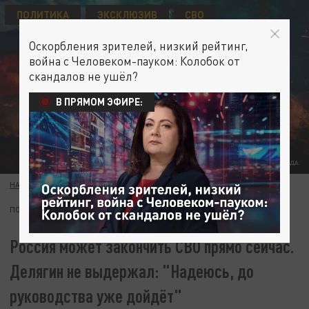
ПОЛИТИКА
ЭКСКЛЮЗИВ
СВО
Оскорбления зрителей, низкий рейтинг,
война с Человеком-пауком: Колобок от
скандалов не ушёл?
В ПРЯМОМ ЭФИРЕ:
КОЛЛАЖ ЦАРЬГРАДА.
НАТАЛЬЯ СТОЛИЧНАЯ
03 ИЮНЯ 08:00
ПОДПИШИТЕСЬ:
Россия может закончить СВО прямо сейчас.
Делягин не выдержал: "Надеюсь, до
руководства уже дойдёт"