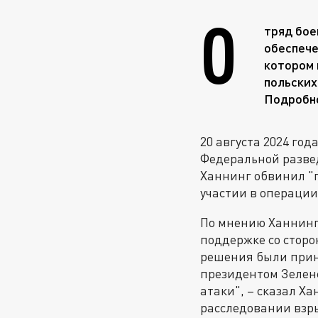
О
тряд бое
обеспече
котором 
польских
Подробно
20 августа 2024 год
Федеральной развед
Ханнинг обвинил "
участии в операции
По мнению Ханнинг
поддержке со стор
решения были прин
президентом Зелен
атаки", – сказал Х
расследовании взр