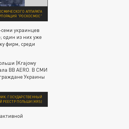
КОСМИЧЕСКОГО АППАРАТА
ОРПОРАЦИЯ "РОСКОСМОС"
-семи украинцев
 один из них уже
ку фирм, среди
ольши (Krajowy
вала BB AERO. В СМИ
 граждане Украины
НИК: ГОСУДАРСТВЕННЫЙ
 РЕЕСТР ПОЛЬШИ (KRS)
 активной