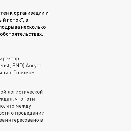
тен к организации и
й поток", в
 подрыва несколько
 обстоятельствах.
иректор
nst, BND) Август
ьши в "прямом
ой логистической
ждал, что "эти
ю, что между
ости о проведении
 заинтересовано в