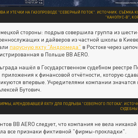
ВА И УТЕЧКИ НА ГАЗОПРОВОДЕ "СЕВЕРНЫЙ ПОТОК". ИСТОЧНИК: СЪЁМКА 
"КАНОПУС-В", К
емецкой стороны: подрыв совершила группа из шести
еннослужащих и дайверов из частной школы в Киеве;
вали
парусную яхту "Андромеда"
в Ростоке через цепоч
гистрированная в Польше BB AERO.
ьграда нашёл в Государственном судебном реестре П
S) приложения к финансовой отчётности, которую сда
ликуются впервые. Учредителями компании значатся
Алексей Бутович.
ИРМЫ, АРЕНДОВАВШЕЙ ЯХТУ ДЛЯ ПОДРЫВА "СЕВЕРНОГО ПОТОКА". ИСТОЧ
СУДЕБНЫЙ
нтов BB AERO следует, что компания не вела никакой
ела все признаки фиктивной "фирмы-прокладки".