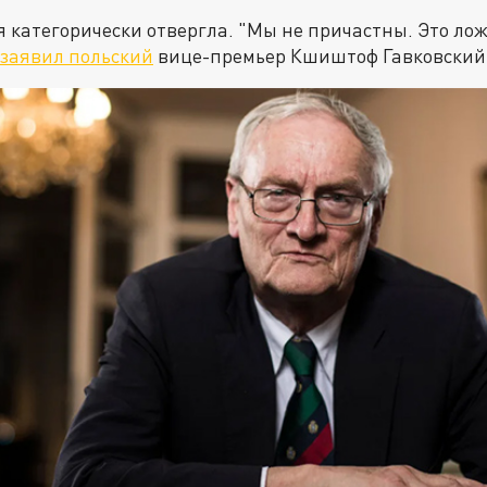
категорически отвергла. "Мы не причастны. Это лож
заявил польский
вице-премьер Кшиштоф Гавковский