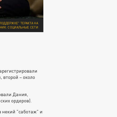
ПОДДЕРЖКЕ" ТЕРАКТА НА
ЧНИК: СОЦИАЛЬНЫЕ СЕТИ
.
зарегистрировали
 второй – около
.
вовали Дания,
ских ордеров).
в некий "саботаж" и