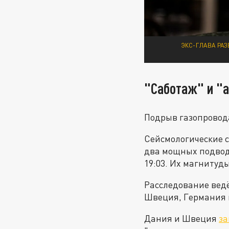
ЭКС-ГЛАВА РАЗ
"Саботаж" и "
Подрыв газопровода
Сейсмологические с
два мощных подводн
19:03. Их магнитуд
Расследование ведё
Швеция, Германия и
Дания и Швеция
за