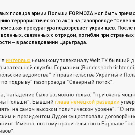
вых пловцов армии Польши FORMOZA мог быть причас
нию террористического акта на газопроводе "Северны
немецкая прокуратура подозревает украинцев. После
 военных, связанных с отрядом, погибли при странных
сти – в расследовании Царьграда.
а в
интервью
немецкому телеканалу Welt TV бывший д
ывательной службы Германии (Bundesnachrichtendie
польские ведомства" и правительства Украины и Пол
 по подрыву" газопровода "Северный поток".
а, нападение было возможно только "при очень мощн
оны Польши". Бывший
глава немецкой разведки
утвер
яты на самом высоком политическом уровне". "Счита
ским и президентом Дудой существовали договорённ
аннинг. Именно поэтому правительство в Варшаве "не
ывов".