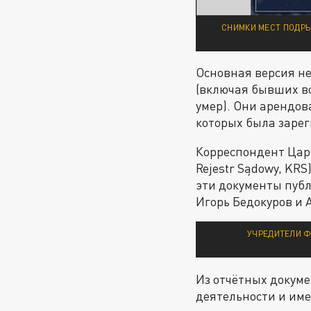
СНИМКИ МЕСТ ПОДРЫ
Основная версия н
(включая бывших во
умер). Они арендо
которых была заре
Корреспондент Цар
Rejestr Sądowy, KR
эти документы пуб
Игорь Бедокуров и 
УЧРЕДИТЕЛИ Ф
Из отчётных докуме
деятельности и им