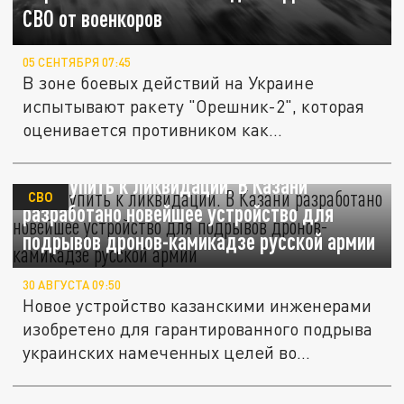
СВО от военкоров
05 СЕНТЯБРЯ 07:45
В зоне боевых действий на Украине
испытывают ракету "Орешник-2", которая
оценивается противником как...
Приступить к ликвидации. В Казани
СВО
разработано новейшее устройство для
подрывов дронов-камикадзе русской армии
30 АВГУСТА 09:50
Новое устройство казанскими инженерами
изобретено для гарантированного подрыва
украинских намеченных целей во...