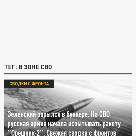
ТЕГ: В ЗОНЕ СВО
СВОДКИ С ФРОНТА
Зеленский зарылся в бункере. На СВО
русская армия начала испытывать ракету
"Орешник-2". Свежая сводка с фронтов