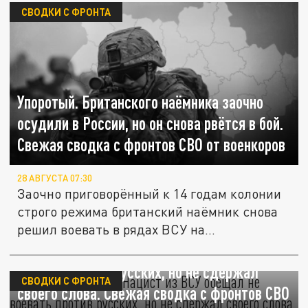
СВОДКИ С ФРОНТА
Упоротый. Британского наёмника заочно
осудили в России, но он снова рвётся в бой.
Свежая сводка с фронтов СВО от военкоров
28 АВГУСТА 07:30
Заочно приговорённый к 14 годам колонии
строго режима британский наёмник снова
решил воевать в рядах ВСУ на...
Неминуемая кара. Нацист из ВСУ обещал не
воевать против русских, но не сдержал
СВОДКИ С ФРОНТА
своего слова. Свежая сводка с фронтов СВО