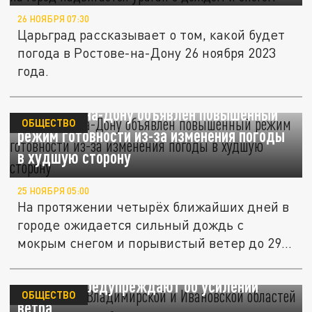
26 НОЯБРЯ 07:30
Царьград рассказывает о том, какой будет
погода в Ростове-на-Дону 26 ноября 2023
года.
В Ростове-на-Дону объявлен повышенный
ОБЩЕСТВО
режим готовности из-за изменения погоды
в худшую сторону
25 НОЯБРЯ 05:00
На протяжении четырёх ближайших дней в
городе ожидается сильный дождь с
мокрым снегом и порывистый ветер до 29...
Энергетики Владимирской и Ивановской
областей предупреждают об усилении
ОБЩЕСТВО
ветра