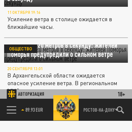
11 ОКТЯБРЯ 19:16
Усиление ветра в столице ожидается в
ближайшие часы.
Порывы до 20 метров в секунду: жителей
ОБЩЕСТВО
Поморья предупредили о сильном ветре
20 СЕНТЯБРЯ 13:01
В Архангельской области ожидается
опасное усиление ветра. В региональном
МЧС посоветовали закрыть окна и...
18+
АВТОРИЗАЦИЯ
85.64 BRENT
РОСТОВ-НА-ДОНУ
ОБЩЕСТВО