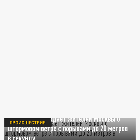
МЧС предупреждает жителей Москвы о
ПРОИСШЕСТВИЯ
штормовом ветре с порывами до 20 метров
в секунду