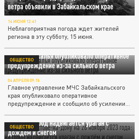
ветра объявили в Забайкальском крае
14 ИЮНЯ 12:41
Неблагоприятная погода ждет жителей
региона в эту субботу, 15 июня.
МЧС Забайкалья опубликовало оперативное
ОБЩЕСТВО
предупреждение из-за сильного ветра
04 АПРЕЛЯ 09:16
Главное управление МЧС Забайкальского
края опубликовало оперативное
предупреждение и сообщило об усилении...
Погода в Ростове-на-Дону на 26 ноября 2023
года: на город надвигается ураган с
ОБЩЕСТВО
дождём и снегом