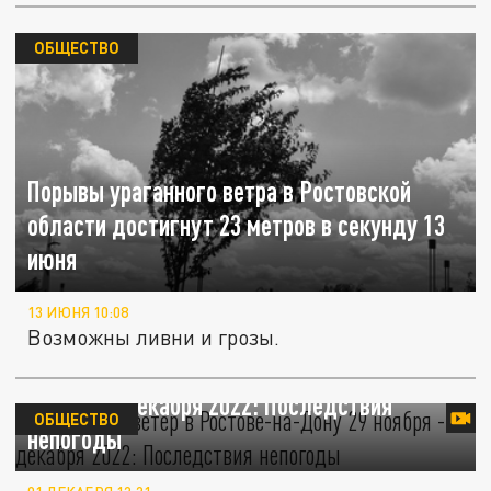
ОБЩЕСТВО
Порывы ураганного ветра в Ростовской
области достигнут 23 метров в секунду 13
июня
13 ИЮНЯ 10:08
Возможны ливни и грозы.
Ураганный ветер в Ростове-на-Дону 29
ноября -1 декабря 2022: Последствия
ОБЩЕСТВО
непогоды