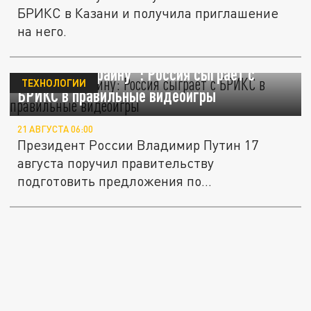
БРИКС в Казани и получила приглашение
на него.
"Битва за Украину": Россия сыграет с
ТЕХНОЛОГИИ
БРИКС в правильные видеоигры
21 АВГУСТА 06:00
Президент России Владимир Путин 17
августа поручил правительству
подготовить предложения по
продвижению...