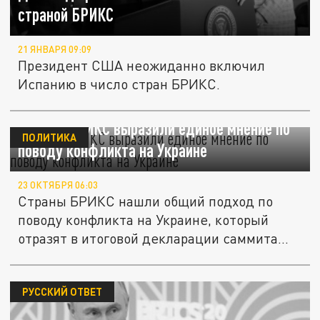
страной БРИКС
21 ЯНВАРЯ 09:09
Президент США неожиданно включил
Испанию в число стран БРИКС.
Страны БРИКС выразили единое мнение по
ПОЛИТИКА
поводу конфликта на Украине
23 ОКТЯБРЯ 06:03
Страны БРИКС нашли общий подход по
поводу конфликта на Украине, который
отразят в итоговой декларации саммита...
РУССКИЙ ОТВЕТ