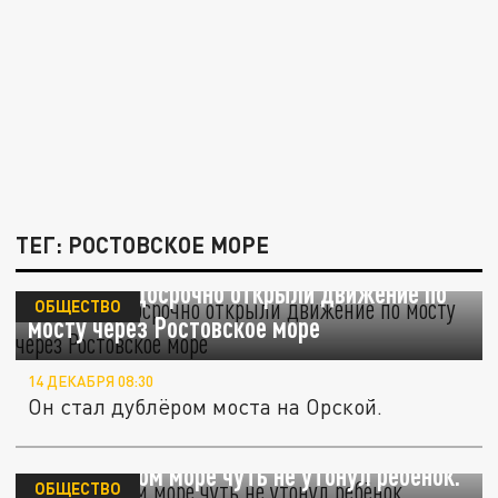
ТЕГ: РОСТОВСКОЕ МОРЕ
В Ростове досрочно открыли движение по
ОБЩЕСТВО
мосту через Ростовское море
14 ДЕКАБРЯ 08:30
Он стал дублёром моста на Орской.
В Ростовском море чуть не утонул ребёнок.
ОБЩЕСТВО