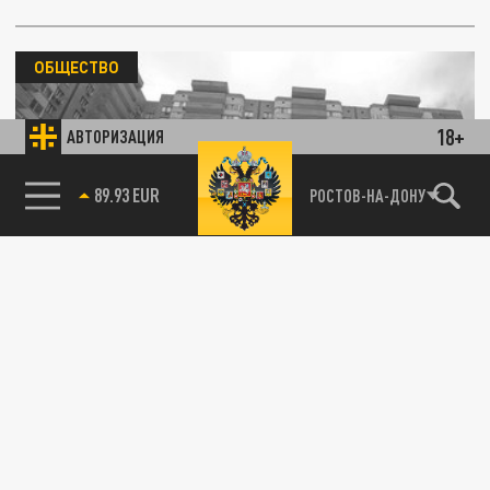
ОБЩЕСТВО
18+
АВТОРИЗАЦИЯ
85.64 BRENT
РОСТОВ-НА-ДОНУ
В Ростове-на-Дону построят новый
микрорайон на 900 тысяч квадратных
метров жилья
17 АПРЕЛЯ 16:31
Строительство панируют начать в 2024
году.
ОБЩЕСТВО