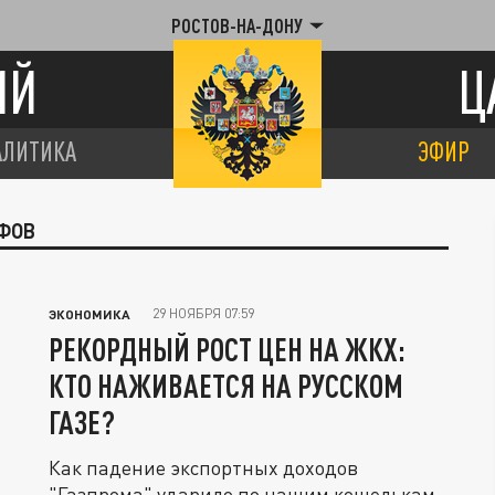
РОСТОВ-НА-ДОНУ
ИЙ
Ц
АЛИТИКА
ЭФИР
ИФОВ
29 НОЯБРЯ 07:59
ЭКОНОМИКА
РЕКОРДНЫЙ РОСТ ЦЕН НА ЖКХ:
КТО НАЖИВАЕТСЯ НА РУССКОМ
ГАЗЕ?
Как падение экспортных доходов
"Газпрома" ударило по нашим кошелькам.