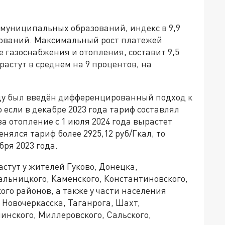
4 муниципальных образований, индекс в 9,9
зований. Максимальный рост платежей
е газоснабжения и отопления, составит 9,5
астут в среднем на 9 процентов, на
году был введён дифференцированный подход к
о если в декабре 2023 года тариф составлял
 за отопление с 1 июля 2024 года вырастет
нялся тариф более 2925,12 руб/Гкал, то
ря 2023 года.
стут у жителей Гуково, Донецка,
альницкого, Каменского, Константиновского,
ого районов, а также у части населения
 Новочеркасска, Таганрога, Шахт,
инского, Миллеровского, Сальского,