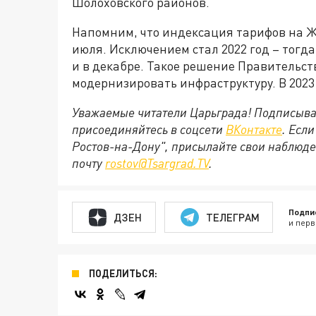
Шолоховского районов.
Напомним, что индексация тарифов на Ж
июля. Исключением стал 2022 год – тог
и в декабре. Такое решение Правительст
модернизировать инфраструктуру. В 2023
Уважаемые читатели Царьграда! Подписыва
присоединяйтесь в соцсети
ВКонтакте
. Есл
Ростов-на-Дону", присылайте свои наблюде
почту
rostov@Tsargrad.ТV
.
Подпи
ДЗЕН
ТЕЛЕГРАМ
и перв
ПОДЕЛИТЬСЯ: