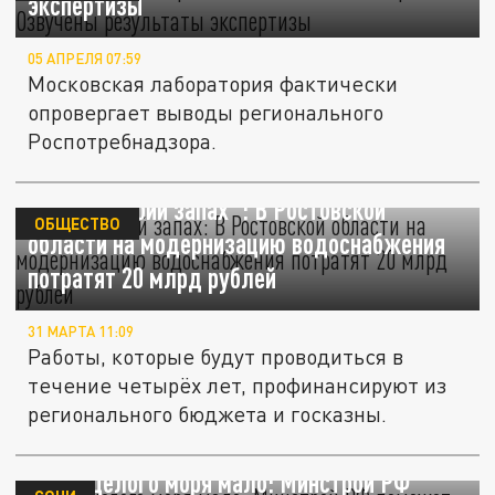
экспертизы
05 АПРЕЛЯ 07:59
Московская лаборатория фактически
опровергает выводы регионального
Роспотребнадзора.
"Долой рыбий запах": В Ростовской
ОБЩЕСТВО
области на модернизацию водоснабжения
потратят 20 млрд рублей
31 МАРТА 11:09
Работы, которые будут проводиться в
течение четырёх лет, профинансируют из
регионального бюджета и госказны.
Когда целого моря мало: Минстрой РФ