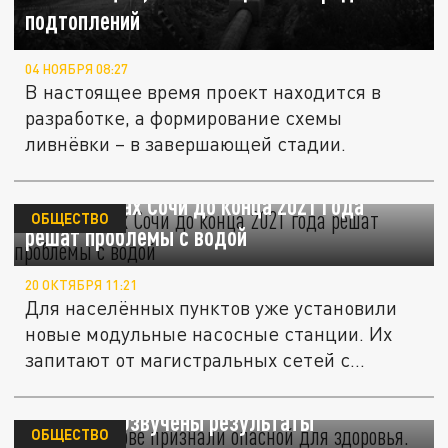
подтоплений
04 НОЯБРЯ 08:27
В настоящее время проект находится в
разработке, а формирование схемы
ливнёвки – в завершающей стадии.
В двух сёлах Сочи до конца 2021 года
ОБЩЕСТВО
решат проблемы с водой
20 ОКТЯБРЯ 11:21
Для населённых пунктов уже установили
новые модульные насосные станции. Их
запитают от магистральных сетей с...
Воду в Ростове признали опасной для
здоровья. Озвучены результаты
ОБЩЕСТВО