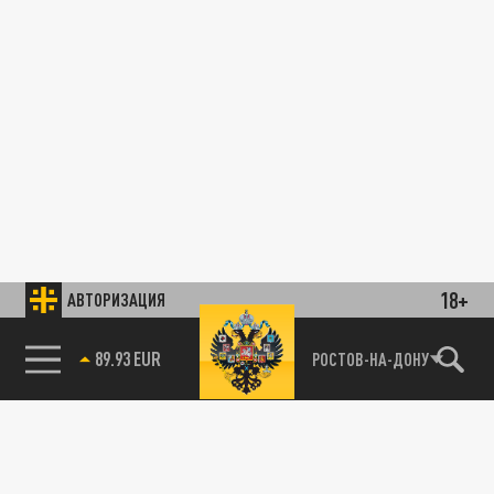
18+
АВТОРИЗАЦИЯ
РОСТОВ-НА-ДОНУ
85.64 BRENT
89.93 EUR
КРАСНОДАРСКИЙ КРАЙ