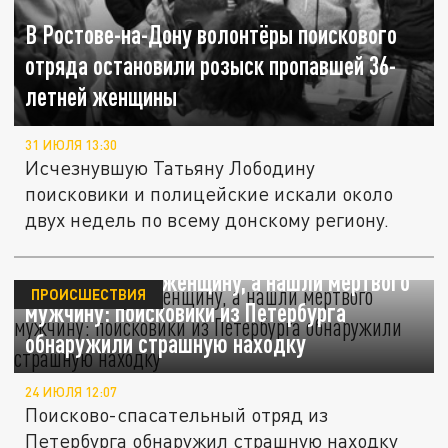
В Ростове-на-Дону волонтёры поискового
отряда остановили розыск пропавшей 36-
летней женщины
31 ИЮЛЯ 13:30
Исчезнувшую Татьяну Лободину
поисковики и полицейские искали около
двух недель по всему донскому региону.
Искали живую женщину, а нашли мертвого
ПРОИСШЕСТВИЯ
мужчину: поисковики из Петербурга
обнаружили страшную находку
24 ИЮЛЯ 12:07
Поисково-спасательный отряд из
Петербурга обнаружил страшную находку