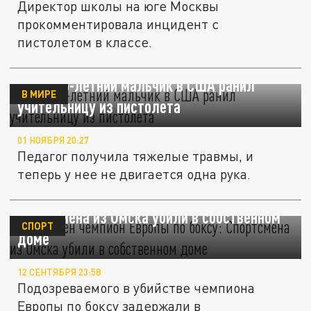
Директор школы на юге Москвы
прокомментировала инцидент с
пистолетом в классе.
Mirror: 6-летний мальчик в США ранил
В МИРЕ
учительницу из пистолета
01 НОЯБРЯ 20:27
Педагог получила тяжелые травмы, и
теперь у нее не двигается одна рука.
Застрелен чемпион Европы по боксу:
Спортсмена из Омска убили в собственном
СПОРТ
доме
12 СЕНТЯБРЯ 23:58
Подозреваемого в убийстве чемпиона
Европы по боксу задержали в