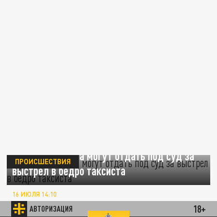
Судью Тришкина могут отдать под суд за
ПРОИСШЕСТВИЯ
выстрел в бедро таксиста
16 ИЮЛЯ 14:10
Всероссийская квалификационная
18+
АВТОРИЗАЦИЯ