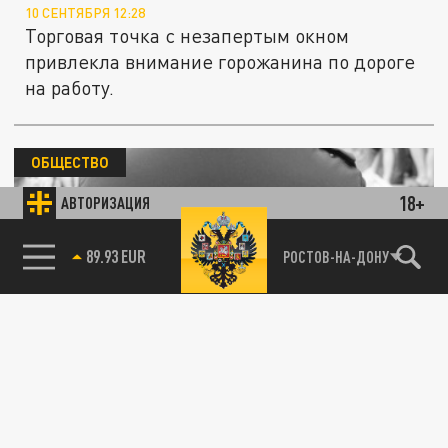
10 СЕНТЯБРЯ 12:28
Торговая точка с незапертым окном
привлекла внимание горожанина по дороге
на работу.
ОБЩЕСТВО
18+
АВТОРИЗАЦИЯ
89.93 EUR
РОСТОВ-НА-ДОНУ
В Ростове-на-Дону в биотуалете
обнаружили мёртвого новорождённого
ребёнка
09 СЕНТЯБРЯ 05:31
Неизвестная женщина родила малыша в