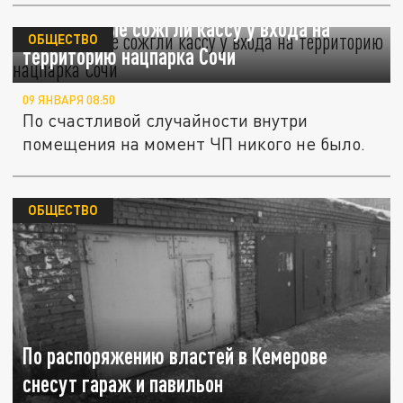
Неизвестные сожгли кассу у входа на
ОБЩЕСТВО
территорию нацпарка Сочи
09 ЯНВАРЯ 08:50
По счастливой случайности внутри
помещения на момент ЧП никого не было.
ОБЩЕСТВО
По распоряжению властей в Кемерове
снесут гараж и павильон