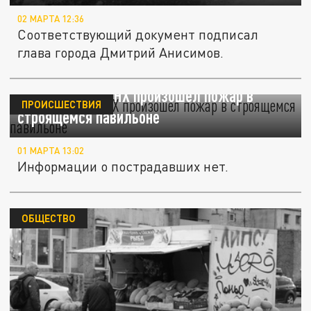
02 МАРТА 12:36
Соответствующий документ подписал
глава города Дмитрий Анисимов.
В Москве на ВДНХ произошел пожар в
ПРОИСШЕСТВИЯ
строящемся павильоне
01 МАРТА 13:02
Информации о пострадавших нет.
ОБЩЕСТВО