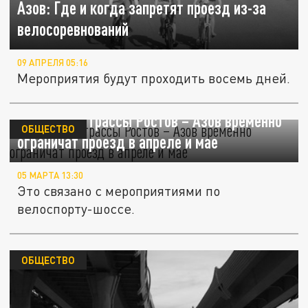
Азов: Где и когда запретят проезд из-за
велосоревнований
09 АПРЕЛЯ 05:16
Мероприятия будут проходить восемь дней.
На участке трассы Ростов – Азов временно
ОБЩЕСТВО
ограничат проезд в апреле и мае
05 МАРТА 13:30
Это связано с мероприятиями по
велоспорту-шоссе.
ОБЩЕСТВО