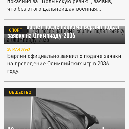
покаяния за "Волынскую резню", заявив,
что без этого дальнейшая военная...
Через 100 лет после нацизма Берлин подал
СПОРТ
заявку на Олимпиаду-2036
28 МАЯ 09:43
Берлин официально заявил о подаче заявки
на проведение Олимпийских игр в 2036
году.
ОБЩЕСТВО