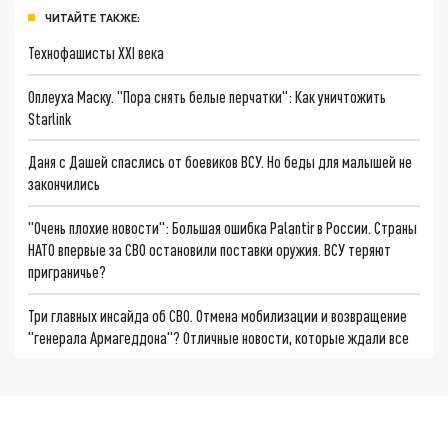
ЧИТАЙТЕ ТАКЖЕ:
Технофашисты XXI века
Оплеуха Маску. "Пора снять белые перчатки": Как уничтожить
Starlink
Даня с Дашей спаслись от боевиков ВСУ. Но беды для малышей не
закончились
"Очень плохие новости": Большая ошибка Palantir в России. Страны
НАТО впервые за СВО остановили поставки оружия. ВСУ теряют
приграничье?
Три главных инсайда об СВО. Отмена мобилизации и возвращение
"генерала Армагеддона"? Отличные новости, которые ждали все