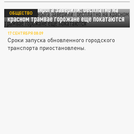
Власти Таганрога заверили: бесплатно на
ОБЩЕСТВО
красном трамвае горожане еще покатаются
17 СЕНТЯБРЯ 08:09
Сроки запуска обновленного городского
транспорта приостановлены.