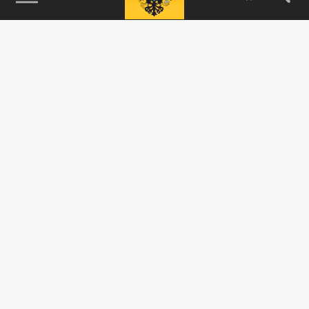
115093, г. Москва, переулок Партийный,
д.1, к.57, стр.3, эт.1, пом.I, ком.45