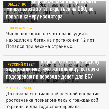
Не смыть позор. Экс-глава департамента
ОБЩЕСТВО
Минсельхоза хотел скрыться на СВО, но
попал в камеру изолятора
10 ФЕВРАЛЯ 10:40
Чиновник скрывался от правосудия и
находился в бегах на протяжении 12 лет.
Попался при весьма странных...
Предательство в крови. В Ростове-на-Дону
РУССКИЙ ОТВЕТ
задержали местную жительницу, которую
подозревают в переводе денег для ВСУ
23 СЕНТЯБРЯ 13:50
До начала специальной военной операции
ростовчанка познакомилась с гражданкой
Украины и два года спонсировала...