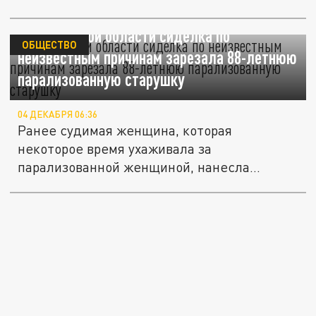
В Ростовской области сиделка по
ОБЩЕСТВО
неизвестным причинам зарезала 88-летнюю
парализованную старушку
04 ДЕКАБРЯ 06:36
Ранее судимая женщина, которая
некоторое время ухаживала за
парализованной женщиной, нанесла
бабушке несколько...