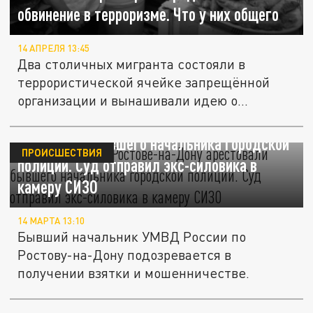
обвинение в терроризме. Что у них общего
14 АПРЕЛЯ 13:45
Два столичных мигранта состояли в
террористической ячейке запрещённой
организации и вынашивали идею о
теракте...
Всё по закону. В Ростове-на-Дону
арестовали бывшего начальника городской
ПРОИСШЕСТВИЯ
полиции. Суд отправил экс-силовика в
камеру СИЗО
14 МАРТА 13:10
Бывший начальник УМВД России по
Ростову-на-Дону подозревается в
получении взятки и мошенничестве.