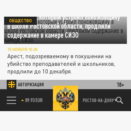
Школьнику, который устроил поножовщину
ОБЩЕСТВО
в школе Ростовской области, продлили
содержание в камере СИЗО
15 НОЯБРЯ 10:30
Арест, подозреваемому в покушении на
убийство преподавателей и школьников,
продлили до 10 декабря.
18+
АВТОРИЗАЦИЯ
ОБЩЕСТВО
85.64 BRENT
РОСТОВ-НА-ДОНУ