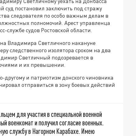
ладимиру Светличному уехать на Донбасса
й суд постановил заключить под стражу
ства следователя по особо важным делам в
олжностных полномочий. Арест управленца
с-службе судов Ростовской области.
на Владимира Светличного накануне
еру следственного изолятора сроком на два
ладимир Светличный подозревается в
очиями и их превышении.
по-другому и патриотизм донского чиновника
ировал отправиться в зону боевых действий
льцем для участия в специальной военной
ный военкомат и получил согласие военных.
нную службу в Нагорном Карабахе. Имею