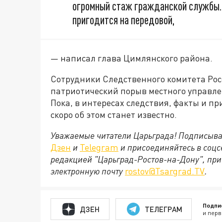
огромный стаж гражданской службы. 
пригодится на передовой,
— написал глава Цимлянского района.
Сотрудники Следственного комитета Рос
патриотический порыв местного управлен
Пока, в интересах следствия, факты и п
скоро об этом станет известно.
Уважаемые читатели Царьграда! Подписыва
Дзен
и
Telegram
и присоединяйтесь в соц
редакцией "Царьград-Ростов-на-Дону", при
электронную почту
rostov@Tsargrad.ТV
.
Подпи
ДЗЕН
ТЕЛЕГРАМ
и перв