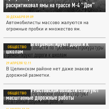
раскритиковал ямы на трассе М-4 "Дон"
30 ДЕКАБРЯ 09:09
Автомобилисты массово жалуются на
огромные пробки и множество ям.
В Ростовской области по требованию
прокуратуры отремонтируют дороги к
ОБЩЕСТВО
школам
29 АПРЕЛЯ 12:11
В Целинском районе нет даже знаков и
дорожной разметки.
С 1 апреля в Ростовской области стартуют
ОБЩЕСТВО
масштабные дорожные работы