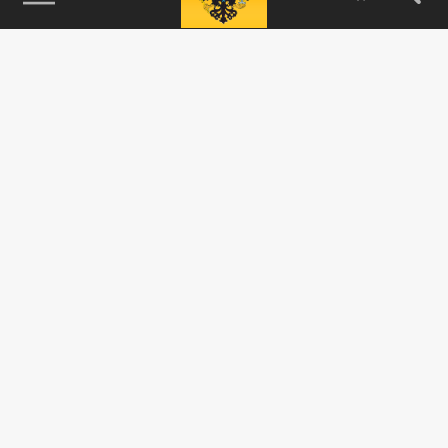
115093, г. Москва, переулок Партийный,
д.1, к.57, стр.3, эт.1, пом.I, ком.45