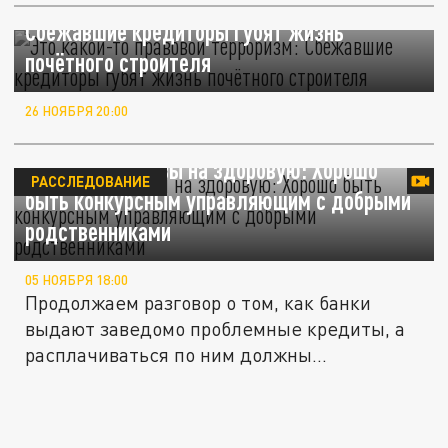
"Это какой-то правовой терроризм":
Сбежавшие кредиторы губят жизнь
почётного строителя
26 НОЯБРЯ 20:00
С больной головы на здоровую: Хорошо
РАССЛЕДОВАНИЕ
быть конкурсным управляющим с добрыми
родственниками
05 НОЯБРЯ 18:00
Продолжаем разговор о том, как банки
выдают заведомо проблемные кредиты, а
расплачиваться по ним должны...