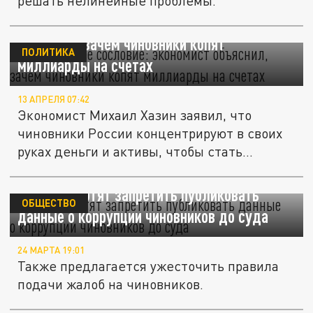
решать нелинейные проблемы.
"Мы - высшее сословие": экономист
объяснил, зачем чиновники копят
ПОЛИТИКА
миллиарды на счетах
13 АПРЕЛЯ 07:42
Экономист Михаил Хазин заявил, что
чиновники России концентрируют в своих
руках деньги и активы, чтобы стать...
В России хотят запретить публиковать
ОБЩЕСТВО
данные о коррупции чиновников до суда
24 МАРТА 19:01
Также предлагается ужесточить правила
подачи жалоб на чиновников.