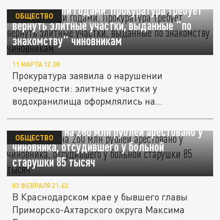
Семьи ждали годами. Прокуратура требует
ОБЩЕСТВО
вернуть элитные участки, выданные "по
знакомству" чиновникам
11 МАРТА 12:38
Прокуратура заявила о нарушении
очередности: элитные участки у
водохранилища оформлялись на
должностных лиц...
Имущество на 260 млн рублей арестовано у
ОБЩЕСТВО
чиновника, отсудившего у больной
старушки 85 тысяч
03 ФЕВРАЛЯ 21:43
В Краснодарском крае у бывшего главы
Приморско-Ахтарского округа Максима