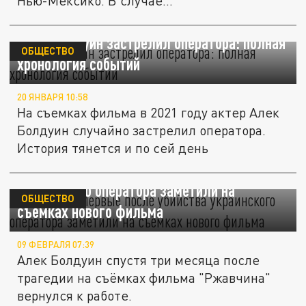
Нью-Мексико. В случае...
Алек Болдуин застрелил оператора: полная
ОБЩЕСТВО
хронология событий
20 ЯНВАРЯ 10:58
На съемках фильма в 2021 году актер Алек
Болдуин случайно застрелил оператора.
История тянется и по сей день
Болдуина впервые после убийства
украинского оператора заметили на
ОБЩЕСТВО
съёмках нового фильма
09 ФЕВРАЛЯ 07:39
Алек Болдуин спустя три месяца после
трагедии на съёмках фильма "Ржавчина"
вернулся к работе.