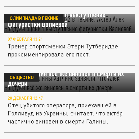
Зимняя Олимпиада-2022 в Пекине: Актёр
Алек Болдуин оценил выступление
ОЛИМПИАДА В ПЕКИНЕ
фигуристки Валиевой
07 ФЕВРАЛЯ 13:21
Тренер спортсменки Этери Тутберидзе
прокомментировала его пост.
Родители Галины Хатчинс заявили, что
Алек Болдуин всё же виновен в смерти их
ОБЩЕСТВО
дочери
20 ДЕКАБРЯ 12:47
Отец убитого оператора, приехавшей в
Голливуд из Украины, считает, что актёр
частично виновен в смерти Галины.