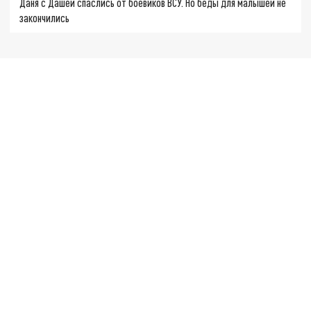
Даня с Дашей спаслись от боевиков ВСУ. Но беды для малышей не
закончились